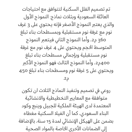
تتجا
تم تصميم الفلل السكنية لتتوافق مع احتياجات
العائلة السعودية وبثلاث نماذج: النموذج الأول
تم ت
والذي يعتبر النموذج الأصغر فإنه يحتوي على 3 غرف
العا
نوم مع غرفة نوم مستقبلية وبمسطحات بناء تبلغ
360 م2، وأما النموذج الثاني فيتعبر النموذج
غرف
المتوسط الحجم ويحتوي على 4 غرف نوم مع غرفة
نوم مستقبلية وبإجمالي مسطحات بناء تبلغ
400م2، وأما النموذج الثالث فهو النموذج الأكبر
مع غ
ويحتوي على 5 غرفة نوم ومسطحات بناء تبلغ 450
م2.
روعي في تصميم وتنفيذ النماذج الثلاث ان تكون
متوافقة مع المعايير التخطيطية والانشائية
روعي
المعتمدة لدى الهيئة الملكية للجبيل وينبع وكود
متو
البناء السعودي، كما أن الفيلا السكنية مغطاه
المعت
بضمن على الهيكل الإنشائي لمدة 15 سنة، بالإضافة
الب
إلى الضمانات الأخرى الخاصة بالمواد الصحية