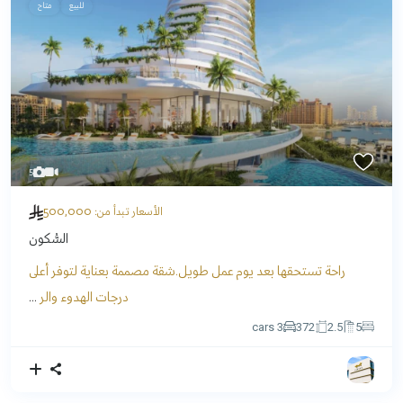
للبيع
متاح
5
500,000
الأسعار تبدأ من:
السُّكون
راحة تستحقها بعد يوم عمل طويل.شقة مصممة بعناية لتوفر أعلى
درجات الهدوء والر
...
3 cars
372
2.5
5