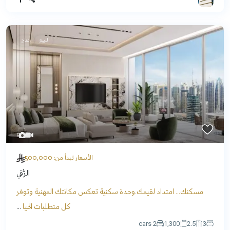
للبيع
متاح
5
500,000
الأسعار تبدأ من:
الرُّقي
مسكنك... امتداد لقيمك.وحدة سكنية تعكس مكانتك المهنية وتوفر
كل متطلبات الحيا
...
2 cars
1,300
2.5
3