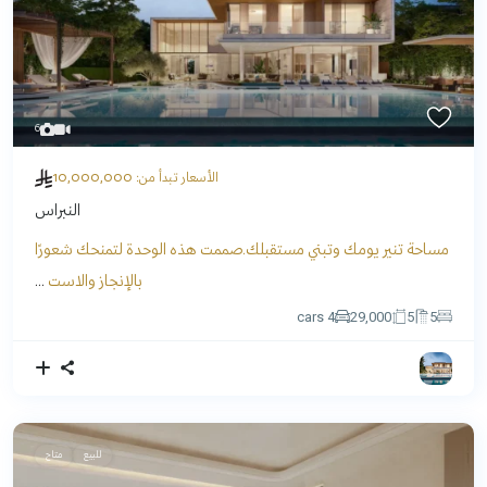
6
10,000,000
الأسعار تبدأ من:
النبراس
مساحة تنير يومك وتبني مستقبلك.صممت هذه الوحدة لتمنحك شعورًا
بالإنجاز والاست
...
4 cars
29,000
5
5
للبيع
متاح